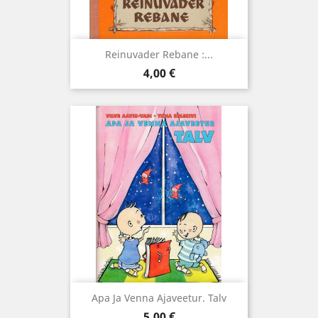
Reinuvader Rebane :...
Hind
4,00 €
Apa Ja Venna Ajaveetur. Talv
Hind
5,00 €