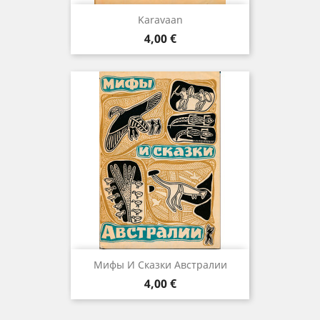
Karavaan
Hind
4,00 €
Мифы И Сказки Австралии
Hind
4,00 €