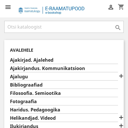
shopping_cart



AVALEHELE
Ajakirjad. Ajalehed
Ajakirjandus. Kommunikatsioon

Ajalugu
Bibliograafiad
Filosoofia. Semiootika
Fotograafia
Haridus. Pedagoogika

Helikandjad. Videod

Ilukirjandus