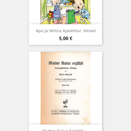
Apa Ja Venna Ajaveetur. Kevad
Hind
5,00 €
Mutter Natur Erzählt :...