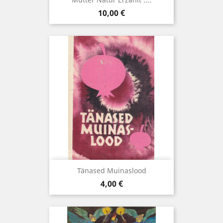
Hind
10,00 €
Tänased Muinaslood
Hind
4,00 €