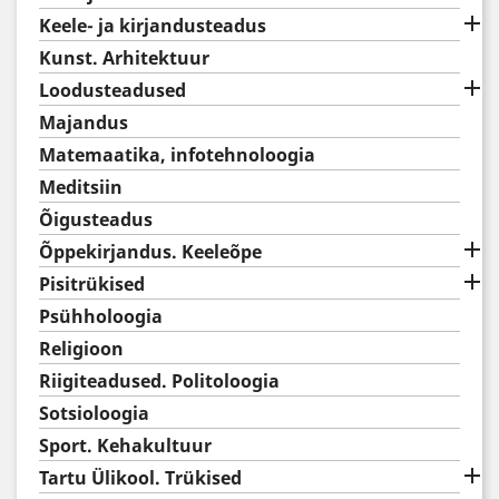

Keele- ja kirjandusteadus
Kunst. Arhitektuur

Loodusteadused
Majandus
Matemaatika, infotehnoloogia
Meditsiin
Õigusteadus

Õppekirjandus. Keeleõpe

Pisitrükised
Psühholoogia
Religioon
Riigiteadused. Politoloogia
Sotsioloogia
Sport. Kehakultuur

Tartu Ülikool. Trükised