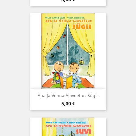
Apa Ja Venna Ajaveetur. Sügis
Hind
5,00 €