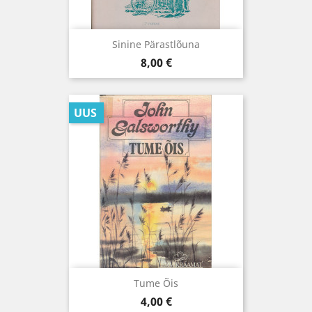
Sinine Pärastlõuna
Hind
8,00 €
UUS
Tume Õis
Hind
4,00 €