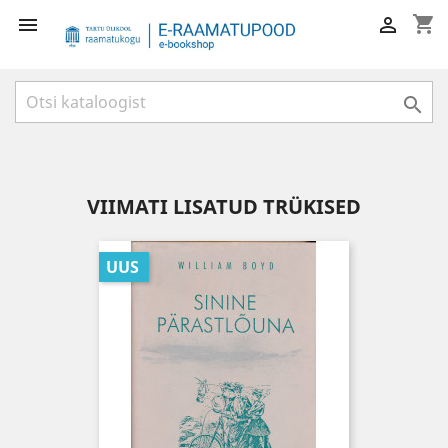
shopping_cart



VIIMATI LISATUD TRÜKISED
UUS