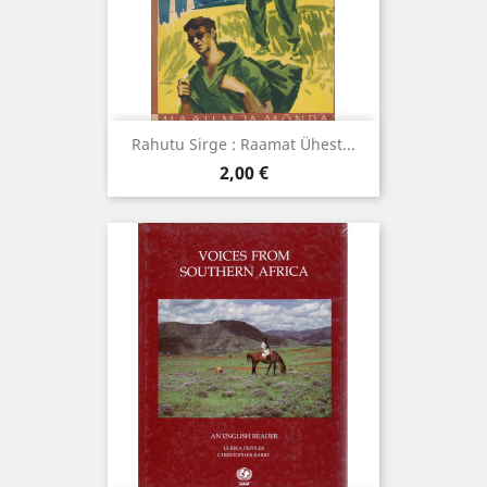
Rahutu Sirge : Raamat Ühest...
Hind
2,00 €