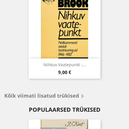
Nihkuv Vaatepunkt :...
Hind
9,00 €
Kõik viimati lisatud trükised

POPULAARSED TRÜKISED