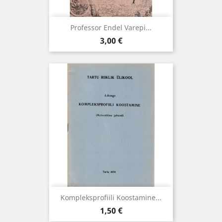
Professor Endel Varepi...
Hind
3,00 €
Kompleksprofiili Koostamine...
Hind
1,50 €