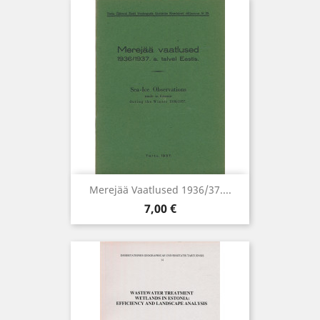
Merejää Vaatlused 1936/37....
Hind
7,00 €