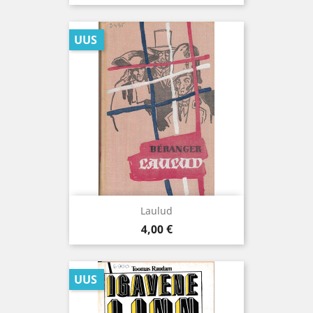
UUS
Laulud
Hind
4,00 €
UUS