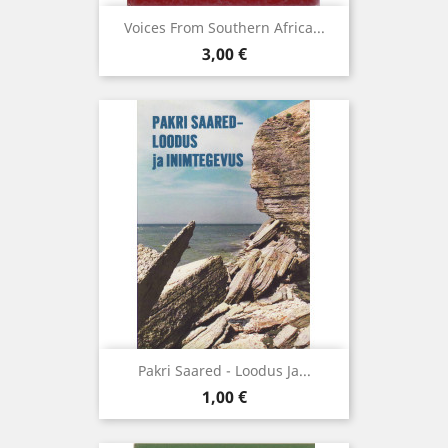
Voices From Southern Africa...
Hind
3,00 €
Pakri Saared - Loodus Ja...
Hind
1,00 €