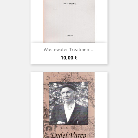
Wastewater Treatment...
Hind
10,00 €