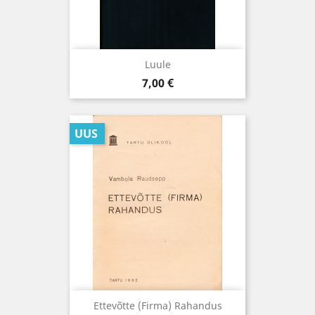
Luule
Hind
7,00 €
UUS
Ettevõtte (firma) Rahandus