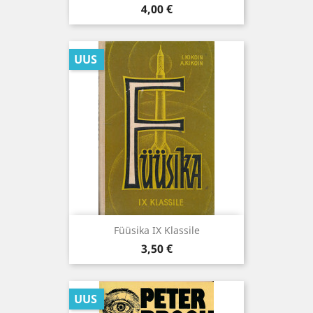
Hind
4,00 €
UUS
Füüsika IX Klassile
Hind
3,50 €
UUS