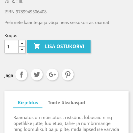
79 lk. : ill.
ISBN 9789949506408
Pehmete kaantega ja väga heas seisukorras raamat
Kogus

LISA OSTUKORVI
Jaga
Kirjeldus
Toote üksikasjad
Raamatus on mõistatusi, ristsõnu, lõbusaid ning
õpetlikke jutte, luuletusi, tähe- ja numbrimänge
ning loomulikult palju pilte, mida lapsed ise värvida