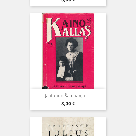
Jäätunud Šampanja :...
Hind
8,00 €