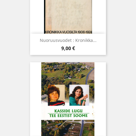
Nuoruusvuodet : Kronikka...
Hind
9,00 €