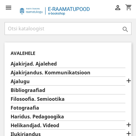
shopping_cart



AVALEHELE
Ajakirjad. Ajalehed
Ajakirjandus. Kommunikatsioon

Ajalugu
Bibliograafiad
Filosoofia. Semiootika
Fotograafia
Haridus. Pedagoogika

Helikandjad. Videod

Ilukirjandus