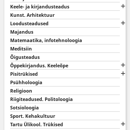

Keele- ja kirjandusteadus
Kunst. Arhitektuur

Loodusteadused
Majandus
Matemaatika, infotehnoloogia
Meditsiin
Õigusteadus

Õppekirjandus. Keeleõpe

Pisitrükised
Psühholoogia
Religioon
Riigiteadused. Politoloogia
Sotsioloogia
Sport. Kehakultuur

Tartu Ülikool. Trükised