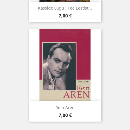
Kasside Lugu : Tee Eestist...
Hind
7,00 €
Rein Aren
Hind
7,00 €