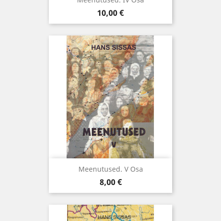
Hind
10,00 €
Meenutused. V Osa
Hind
8,00 €