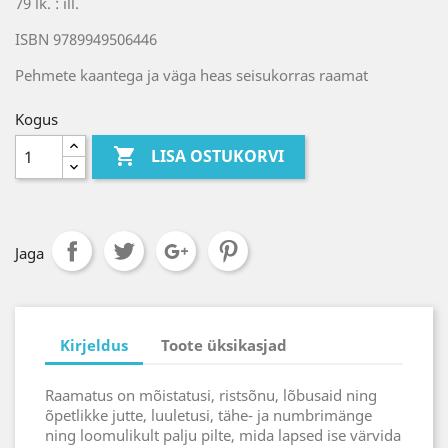
79 lk. : ill.
ISBN 9789949506446
Pehmete kaantega ja väga heas seisukorras raamat
Kogus

LISA OSTUKORVI
Jaga
Kirjeldus
Toote üksikasjad
Raamatus on mõistatusi, ristsõnu, lõbusaid ning
õpetlikke jutte, luuletusi, tähe- ja numbrimänge
ning loomulikult palju pilte, mida lapsed ise värvida