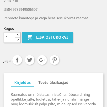
79 lk. : ill.
ISBN 9789949506507
Pehmete kaantega ja väga heas seisukorras raamat
Kogus

LISA OSTUKORVI
Jaga
Kirjeldus
Toote üksikasjad
Raamatus on mõistatusi, ristsõnu, lõbusaid ning
õpetlikke jutte, luuletusi, tähe- ja numbrimänge
ning loomulikult palju pilte, mida lapsed ise värvida