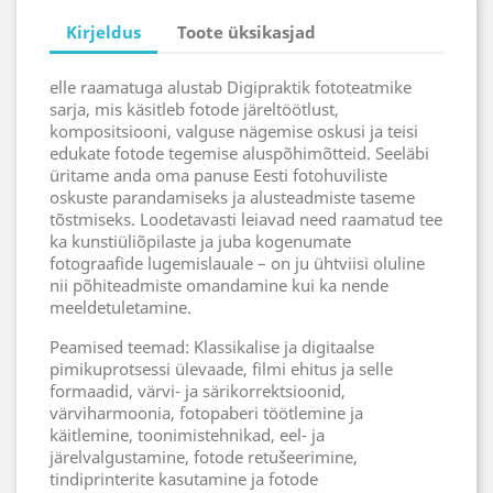
Kirjeldus
Toote üksikasjad
elle raamatuga alustab Digipraktik fototeatmike
sarja, mis käsitleb fotode järeltöötlust,
kompositsiooni, valguse nägemise oskusi ja teisi
edukate fotode tegemise aluspõhimõtteid. Seeläbi
üritame anda oma panuse Eesti fotohuviliste
oskuste parandamiseks ja alusteadmiste taseme
tõstmiseks. Loodetavasti leiavad need raamatud tee
ka kunstiüliõpilaste ja juba kogenumate
fotograafide lugemislauale – on ju ühtviisi oluline
nii põhiteadmiste omandamine kui ka nende
meeldetuletamine.
Peamised teemad: Klassikalise ja digitaalse
pimikuprotsessi ülevaade, filmi ehitus ja selle
formaadid, värvi- ja särikorrektsioonid,
värviharmoonia, fotopaberi töötlemine ja
käitlemine, toonimistehnikad, eel- ja
järelvalgustamine, fotode retušeerimine,
tindiprinterite kasutamine ja fotode