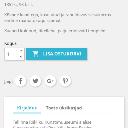
135 lk., 93 l. ill.
Kõvade kaantega, kasutatud ja rahuldavas seisukorras
endine raamatukogu raamat.
Kaaned kulunud, tiitellehel palju erinevaid templeid
Kogus

LISA OSTUKORVI
Jaga
Kirjeldus
Toote üksikasjad
Tallinna Riikliku Kunstimuuseumi alalisel
ülevaatenäitusel «Realistlik kunst Eestis»