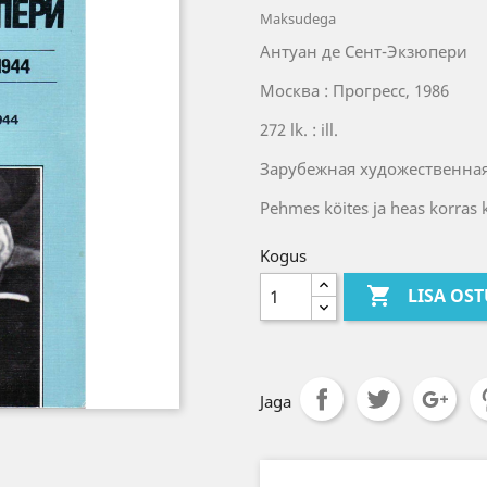
Maksudega
Антуан де Сент-Экзюпери
Москва : Прогресс, 1986
272 lk. : ill.
Зарубежная художественная
Pehmes köites ja heas korras
Kogus

LISA OS
Jaga