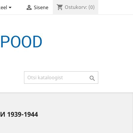
shopping_cart


Ostukorv:
(0)
keel
Sisene

 1939-1944