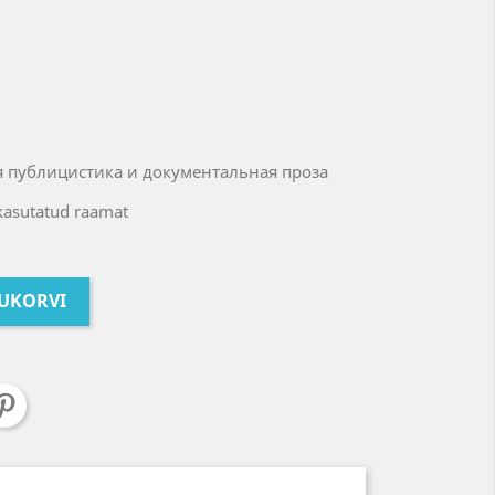
 публицистика и документальная проза
 kasutatud raamat
TUKORVI