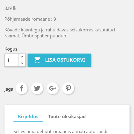
329 lk.
Põhjamaade romaane ; 9
Kõvade kaantega ja rahuldavas seisukorras kasutatud
raamat. Ümbrispaber puudub.
Kogus

LISA OSTUKORVI
Jaga
Kirjeldus
Toote üksikasjad
Selles oma debüütromaanis annab autor pildi