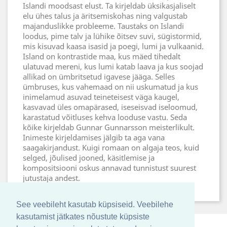
Islandi moodsast elust. Ta kirjeldab üksikasjaliselt
elu ühes talus ja äritsemiskohas ning valgustab
majanduslikke probleeme. Taustaks on Islandi
loodus, pime talv ja lühike õitsev suvi, sügistormid,
mis kisuvad kaasa isasid ja poegi, lumi ja vulkaanid.
Island on kontrastide maa, kus mäed tihedalt
ulatuvad mereni, kus lumi katab laava ja kus soojad
allikad on ümbritsetud igavese jääga. Selles
ümbruses, kus vahemaad on nii uskumatud ja kus
inimelamud asuvad teineteisest väga kaugel,
kasvavad üles omapärased, iseseisvad iseloomud,
karastatud võitluses kehva looduse vastu. Seda
kõike kirjeldab Gunnar Gunnarsson meisterlikult.
Inimeste kirjeldamises jälgib ta aga vana
saagakirjandust. Kuigi romaan on algaja teos, kuid
selged, jõulised jooned, käsitlemise ja
kompositsiooni oskus annavad tunnistust suurest
jutustaja andest.
See veebileht kasutab küpsiseid. Veebilehe
kasutamist jätkates nõustute küpsiste