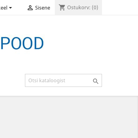
shopping_cart


Ostukorv:
(0)
keel
Sisene
