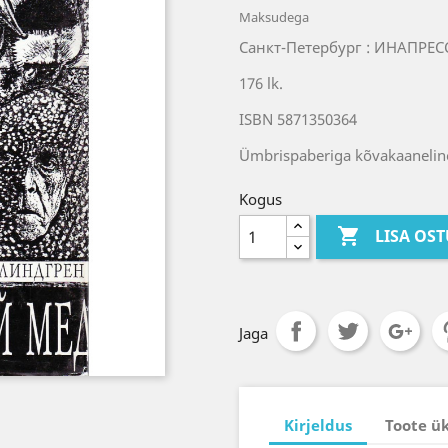
Maksudega
Санкт-Петербург : ИНАПРЕСС
176 lk.
ISBN 5871350364
Ümbrispaberiga kõvakaaneline
Kogus

LISA OS
Jaga
Kirjeldus
Toote ü