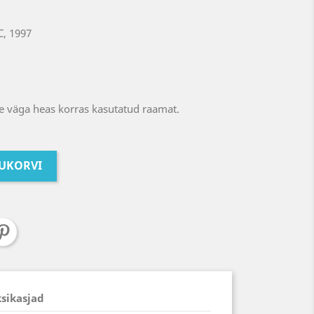
, 1997
 väga heas korras kasutatud raamat.
TUKORVI
ksikasjad