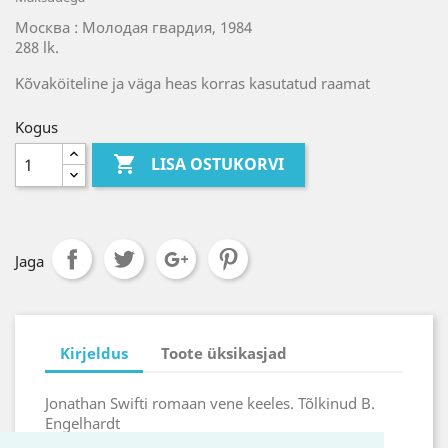
Москва : Молодая гвардия, 1984
288 lk.
Kõvaköiteline ja väga heas korras kasutatud raamat
Kogus

LISA OSTUKORVI
Jaga
Kirjeldus
Toote üksikasjad
Jonathan Swifti romaan vene keeles. Tõlkinud B.
Engelhardt