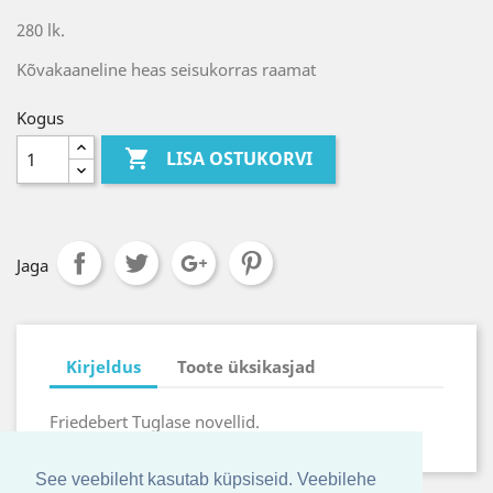
280 lk.
Kõvakaaneline heas seisukorras raamat
Kogus

LISA OSTUKORVI
Jaga
Kirjeldus
Toote üksikasjad
Friedebert Tuglase novellid.
See veebileht kasutab küpsiseid. Veebilehe