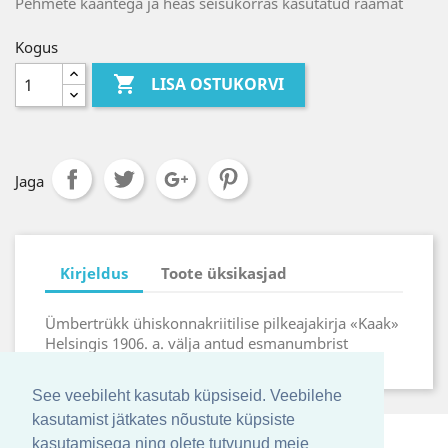
Pehmete kaantega ja heas seisukorras kasutatud raamat
Kogus

LISA OSTUKORVI
Jaga
Kirjeldus
Toote üksikasjad
Ümbertrükk ühiskonnakriitilise pilkeajakirja «Kaak»
Helsingis 1906. a. välja antud esmanumbrist
See veebileht kasutab küpsiseid. Veebilehe
kasutamist jätkates nõustute küpsiste
kasutamisega ning olete tutvunud meie