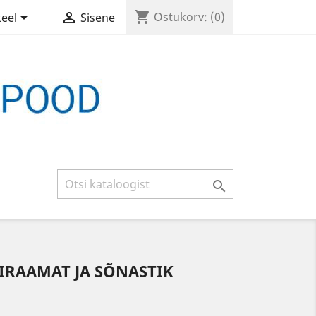
shopping_cart


Ostukorv:
(0)
keel
Sisene

IRAAMAT JA SÕNASTIK