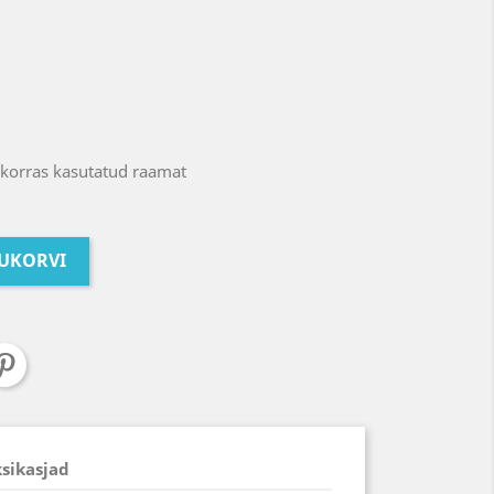
ukorras kasutatud raamat
TUKORVI
ksikasjad