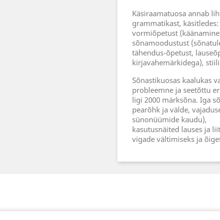
Käsiraamatuosa annab liht
grammatikast, käsitledes: 
vormiõpetust (käänamine,
sõnamoodustust (sõnatulet
tähendus-õpetust, lauseõp
kirjavahemärkidega), stiili
Sõnastikuosas kaalukas va
probleemne ja seetõttu er
ligi 2000 märksõna. Iga s
pearõhk ja välde, vajaduse
sünonüümide kaudu),
kasutusnäited lauses ja l
vigade vältimiseks ja õig