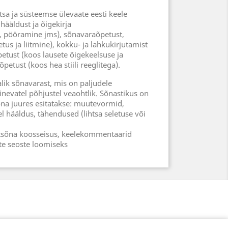
sa ja süsteemse ülevaate eesti keele
hääldust ja õigekirja
 pööramine jms), sõnavaraõpetust,
us ja liitmine), kokku- ja lahkukirjutamist
etust (koos lausete õigekeelsuse ja
õpetust (koos hea stiili reeglitega).
lik sõnavarast, mis on paljudele
inevatel põhjustel veaohtlik. Sõnastikus on
õna juures esitatakse: muutevormid,
l hääldus, tähendused (lihtsa seletuse või
iitsõna koosseisus, keelekommentaarid
ete seoste loomiseks