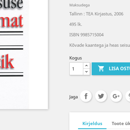
Maksudega
Tallinn : TEA Kirjastus, 2006
495 lk.
ISBN 9985715004
Kõvade kaantega ja heas seis
Kogus

LISA OS
Jaga
Kirjeldus
Toote ü