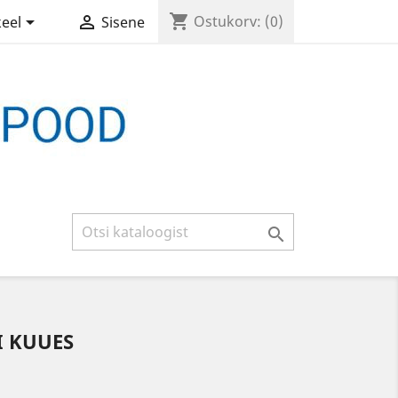
shopping_cart


Ostukorv:
(0)
keel
Sisene

I KUUES