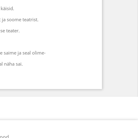
käisid.
ja soome teatrist.
ise teater.
 saime ja seal olime-
l näha sai.
pood