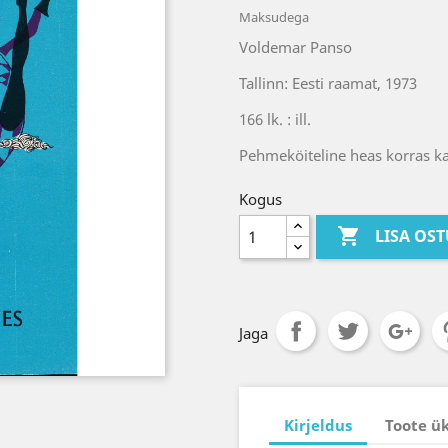
Maksudega
Voldemar Panso
Tallinn: Eesti raamat, 1973
166 lk. : ill.
Pehmeköiteline heas korras k
Kogus

LISA OS
Jaga
Kirjeldus
Toote ü