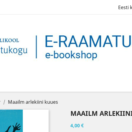
Eesti 
r
Maailm arlekiini kuues
MAAILM ARLEKIIN
4,00 €