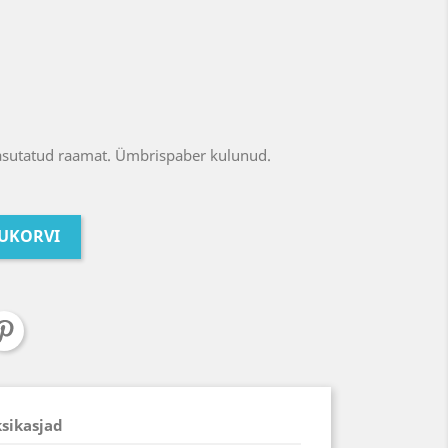
asutatud raamat. Ümbrispaber kulunud.
TUKORVI
ksikasjad