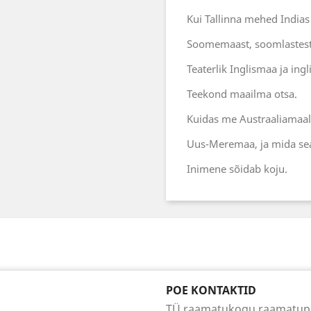
Kui Tallinna mehed Indias 
Soomemaast, soomlastest 
Teaterlik Inglismaa ja ingl
Teekond maailma otsa.
Kuidas me Austraaliamaale
Uus-Meremaa, ja mida sea
Inimene sõidab koju.
POE KONTAKTID
TÜ raamatukogu raamatu