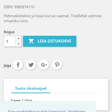
ISBN: 9985874110
Pehmeköiteline ja heas korras raamat. Tiitellehel eelmise
omaniku nimi.
Kogus

LISA OSTUKORVI
Jaga
Toote üksikasjad
Laos
1 Ühik
See veebileht kasutab küpsiseid. Veebilehe