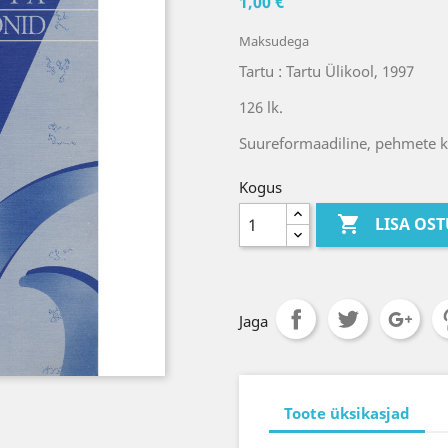
1,00 €
Maksudega
Tartu : Tartu Ülikool, 1997
126 lk.
Suureformaadiline, pehmete k
Kogus

LISA OS
Jaga
Toote üksikasjad