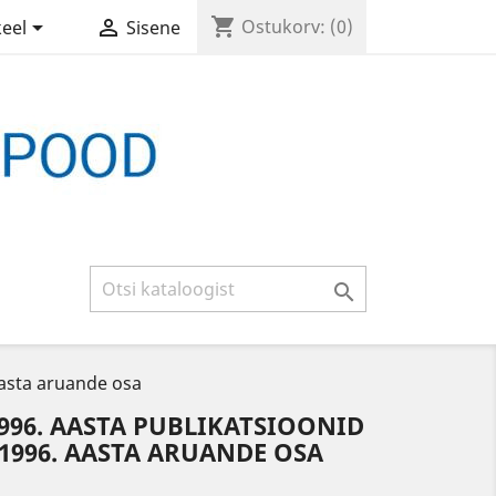
shopping_cart


Ostukorv:
(0)
keel
Sisene

 aasta aruande osa
996. AASTA PUBLIKATSIOONID
 1996. AASTA ARUANDE OSA