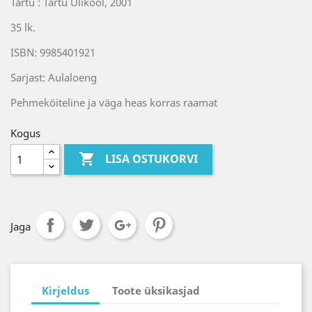
Tartu : Tartu Ülikool, 2001
35 lk.
ISBN: 9985401921
Sarjast: Aulaloeng
Pehmeköiteline ja väga heas korras raamat
Kogus

LISA OSTUKORVI
Jaga
Kirjeldus
Toote üksikasjad