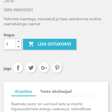
230 lk.
ISBN 9985933591
Pehmete kaantega, kasutatud ja heas seisukorras endine
raamatukogu raamat
Kogus

LISA OSTUKORVI
Jaga
Kirjeldus
Toote üksikasjad
Raamatu autor on uurinud laste ja noorte
liigutusvõimete arengu iseärasusi, talendikuse