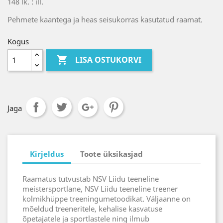
148 lk. : ill.
Pehmete kaantega ja heas seisukorras kasutatud raamat.
Kogus

LISA OSTUKORVI
Jaga
Kirjeldus
Toote üksikasjad
Raamatus tutvustab NSV Liidu teeneline
meistersportlane, NSV Liidu teeneline treener
kolmikhüppe treeningumetoodikat. Väljaanne on
mõeldud treeneritele, kehalise kasvatuse
õpetajatele ja sportlastele ning ilmub