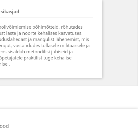
ksikasjad
koolivõimlemise põhimõtteid, rõhutades
st laste ja noorte kehalises kasvatuses.
oduslähedast ja mängulist lähenemist, mis
engut, vastandudes tollasele militaarsele ja
Teos sisaldab metoodilisi juhiseid ja
petajatele praktilist tuge kehalise
isel.
pood