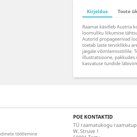
Kirjeldus
Toote ü
Raamat käsitleb Austria 
loomuliku liikumise tähtsu
Autorid propageerivad lo
toetab laste terviklikku ar
jäigale võimlemisstiilile. 
illustratsioone, pakkudes õ
kasvatuse tundide läbiviim
POE KONTAKTID
TÜ raamatukogu raamatu
W. Struve 1
ndmete töötlemine