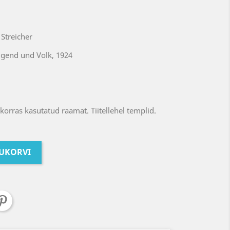
Streicher
ugend und Volk, 1924
orras kasutatud raamat. Tiitellehel templid.
TUKORVI