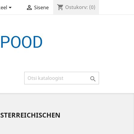
shopping_cart


Ostukorv:
(0)
keel
Sisene

STERREICHISCHEN