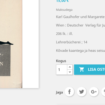
15,00 €
Maksudega
Karl Gaulhofer und Margarete 
Wien : Deutscher Verlag für J
206 lk. : ill.
Lehrerbücherei ; 14
Kõvade kaantega ja heas seisuk
Kogus

LISA OS
Jaga