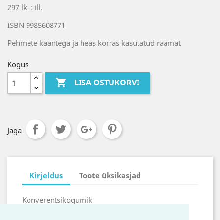
297 lk. : ill.
ISBN 9985608771
Pehmete kaantega ja heas korras kasutatud raamat
Kogus

LISA OSTUKORVI
Jaga
Kirjeldus
Toote üksikasjad
Konverentsikogumik