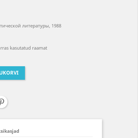
тической литературы, 1988
rras kasutatud raamat
TUKORVI
ksikasjad