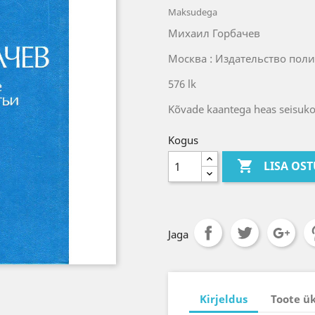
Maksudega
Михаил Горбачев
Москва : Издательство поли
576 lk
Kõvade kaantega heas seisuko
Kogus

LISA OS
Jaga
Kirjeldus
Toote ü