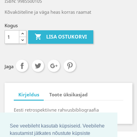
ISBN: 9985500105
Kõvaköiteline ja väga heas korras raamat
Kogus

LISA OSTUKORVI
Jaga
Kirjeldus
Toote üksikasjad
Eesti retrospektiivne rahvusbibliograafia
See veebileht kasutab küpsiseid. Veebilehe
kasutamist jätkates nõustute küpsiste