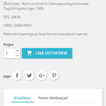
[Šotimaa] : Rahvusvaheline Vaimupuudega Inimeste
Tugiühingute Liiga, 1995
XXI, 208 lk.
ISBN: 2930078057
Pehmete kaantega ja heas korras kasutatud raamat.
Kogus

LISA OSTUKORVI
Jaga
Kirjeldus
Toote üksikasjad