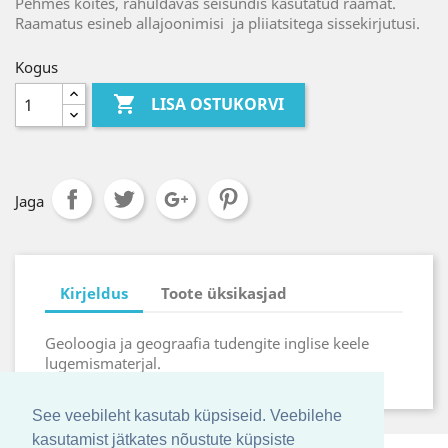
Pehmes köites, rahuldavas seisundis kasutatud raamat.
Raamatus esineb allajoonimisi ja pliiatsitega sissekirjutusi.
Kogus

LISA OSTUKORVI
Jaga
Kirjeldus
Toote üksikasjad
Geoloogia ja geograafia tudengite inglise keele
lugemismaterjal.
See veebileht kasutab küpsiseid. Veebilehe
kasutamist jätkates nõustute küpsiste