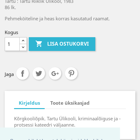
Tartu : Tartu Riiklik Ülikool, 1983
86 lk.
Pehmeköiteline ja heas korras kasutatud raamat.
Kogus

LISA OSTUKORVI
Jaga
Kirjeldus
Toote üksikasjad
Kõrgkooliõpik. Tartu Ülikooli, kriminaalõiguse ja -
protsessi kateedri väljaanne.