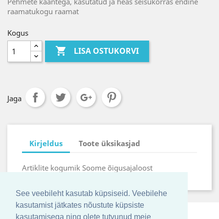
Pehmete kaantega, kasutatud ja heas seisukorras endine
raamatukogu raamat
Kogus

LISA OSTUKORVI
Jaga
Kirjeldus
Toote üksikasjad
Artiklite kogumik Soome õigusajaloost
See veebileht kasutab küpsiseid. Veebilehe
kasutamist jätkates nõustute küpsiste
kasutamisega ning olete tutvunud meie