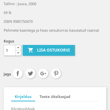
Tallinn : Juura, 2000
69 lk
ISBN 9985750470
Pehmete kaantega ja heas seisukorras kasutatud raamat
Kogus

LISA OSTUKORVI
Jaga
Kirjeldus
Toote üksikasjad
Kõrgkooliõpik