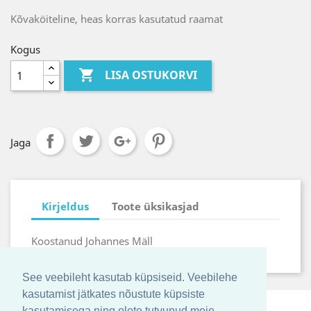
Kõvaköiteline, heas korras kasutatud raamat
Kogus

LISA OSTUKORVI
Jaga
Kirjeldus
Toote üksikasjad
Koostanud Johannes Mäll
See veebileht kasutab küpsiseid. Veebilehe
kasutamist jätkates nõustute küpsiste
kasutamisega ning olete tutvunud meie