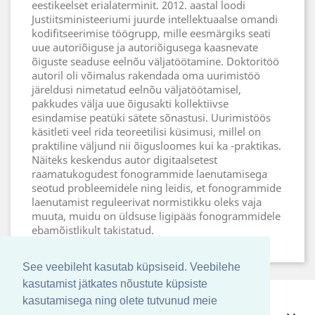
eestikeelset erialaterminit. 2012. aastal loodi
Justiitsministeeriumi juurde intellektuaalse omandi
kodifitseerimise töögrupp, mille eesmärgiks seati
uue autoriõiguse ja autoriõigusega kaasnevate
õiguste seaduse eelnõu väljatöötamine. Doktoritöö
autoril oli võimalus rakendada oma uurimistöö
järeldusi nimetatud eelnõu väljatöötamisel,
pakkudes välja uue õigusakti kollektiivse
esindamise peatüki sätete sõnastusi. Uurimistöös
käsitleti veel rida teoreetilisi küsimusi, millel on
praktiline väljund nii õigusloomes kui ka -praktikas.
Näiteks keskendus autor digitaalsetest
raamatukogudest fonogrammide laenutamisega
seotud probleemidele ning leidis, et fonogrammide
laenutamist reguleerivat normistikku oleks vaja
muuta, muidu on üldsuse ligipääs fonogrammidele
ebamõistlikult takistatud.
See veebileht kasutab küpsiseid. Veebilehe
kasutamist jätkates nõustute küpsiste
kasutamisega ning olete tutvunud meie