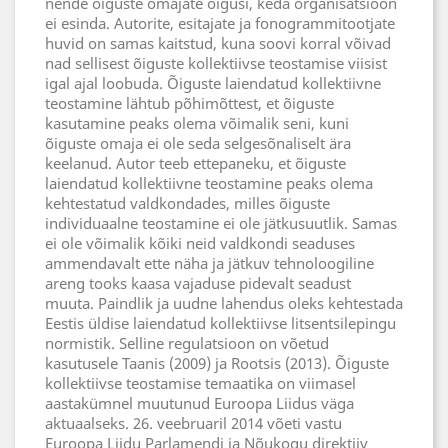
nende õiguste omajate õigusi, keda organisatsioon
ei esinda. Autorite, esitajate ja fonogrammitootjate
huvid on samas kaitstud, kuna soovi korral võivad
nad sellisest õiguste kollektiivse teostamise viisist
igal ajal loobuda. Õiguste laiendatud kollektiivne
teostamine lähtub põhimõttest, et õiguste
kasutamine peaks olema võimalik seni, kuni
õiguste omaja ei ole seda selgesõnaliselt ära
keelanud. Autor teeb ettepaneku, et õiguste
laiendatud kollektiivne teostamine peaks olema
kehtestatud valdkondades, milles õiguste
individuaalne teostamine ei ole jätkusuutlik. Samas
ei ole võimalik kõiki neid valdkondi seaduses
ammendavalt ette näha ja jätkuv tehnoloogiline
areng tooks kaasa vajaduse pidevalt seadust
muuta. Paindlik ja uudne lahendus oleks kehtestada
Eestis üldise laiendatud kollektiivse litsentsilepingu
normistik. Selline regulatsioon on võetud
kasutusele Taanis (2009) ja Rootsis (2013). Õiguste
kollektiivse teostamise temaatika on viimasel
aastakümnel muutunud Euroopa Liidus väga
aktuaalseks. 26. veebruaril 2014 võeti vastu
Euroopa Liidu Parlamendi ja Nõukogu direktiiv