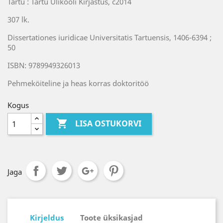
Tartu : Tartu Ülikooli Kirjastus, c2014
307 lk.
Dissertationes iuridicae Universitatis Tartuensis, 1406-6394 ;
50
ISBN: 9789949326013
Pehmeköiteline ja heas korras doktoritöö
Kogus

LISA OSTUKORVI
Jaga
Kirjeldus
Toote üksikasjad