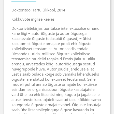
Doktoritöö: Tartu Ülikool, 2014
Kokkuvõte inglise keeles
Doktoriväitekirjas uuritakse intellektuaalse omandi
kahe liigi ‒ autoriõiguste ja autoriõigusega
kaasnevate õiguste (edaspidi õigused) ‒ ühist
kasutamist õiguste omajate poolt ehk õiguste
kollektiivset teostamist. Autor seadis endale
ülesande uurida, millised õiguste kollektiivse
teostamise mudelid tagaksid Eestis jätkusuutliku
arengu, arvestades kõigi autoriõigusega seotud
huvigruppide huve. Autor jõudis järeldusele, et
Eestis saab pidada kõige sobivamaks lahenduseks
õiguste laiendatud kollektiivset teostamist. Selle
mudeli puhul annab õiguste omajate kollektiivse
esindamise organisatsioon õiguste kasutajatele
vaid ühe loa ehk litsentsi ning kogub ja jagab selle
alusel teoste kasutajatelt saadud tasu kõikide sama
kategooria õiguste omajate vahel. Õiguste kasutaja
saab ühe litsentsilepinguga õiguse kasutada ka