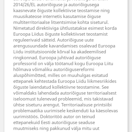
2014/26/EL autoriõiguse ja autoriõigusega
kaasnevate õiguste kollektiivse teostamise ning
muusikateose internetis kasutamise õiguse
multiterritoriaalse litsentsimise kohta siseturul.
Nimetatud direktiiviga ühtlustatakse esimest korda
Euroopa Liidus õiguste kollektiivset teostamist
reguleerivaid sätteid. Autoriõiguse uute
arengusuundade kavandamises osalevad Euroopa
Liidu institutsioonide kõrval ka akadeemilised
ringkonnad. Euroopa juhtivad autoriõiguse
professorid on välja töötanud kogu Euroopa Liitu
hõlmava võimaliku autoriõigusereformi
aluspõhimõtted, milles on muuhulgas esitatud
ettepanek kehtestada Euroopa Liidu liikmesriikides
õiguste laiendatud kollektiivne teostamine. See
võimaldaks lahendada autoriõiguse territoriaalsest
iseloomust tulenevad probleemid, mis takistavad
ühtse siseturu arengut. Territoriaalsuse printsiibi
problemaatika uurimisele keskenduti ka käesolevas
uurimistöös. Doktoritöö autor on teinud
ettepanekuid Eesti autoriõiguse seaduse
muutmiseks ning pakkunud välja mitu uut