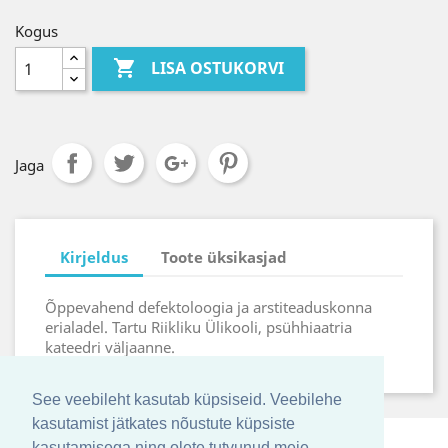
Kogus

LISA OSTUKORVI
Jaga
Kirjeldus
Toote üksikasjad
Õppevahend defektoloogia ja arstiteaduskonna
erialadel. Tartu Riikliku Ülikooli, psühhiaatria
kateedri väljaanne.
See veebileht kasutab küpsiseid. Veebilehe
kasutamist jätkates nõustute küpsiste
kasutamisega ning olete tutvunud meie