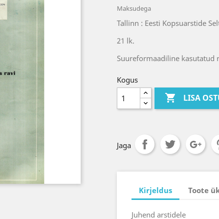
Maksudega
Tallinn : Eesti Kopsuarstide Sel
21 lk.
Suureformaadiline kasutatud 
Kogus

LISA OS
Jaga
Kirjeldus
Toote ü
Juhend arstidele