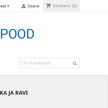
shopping_cart


Ostukorv:
(0)
keel
Sisene

A JA RAVI