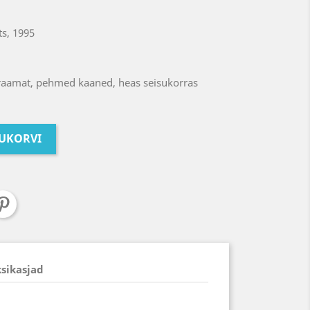
ts, 1995
raamat, pehmed kaaned, heas seisukorras
TUKORVI
ksikasjad