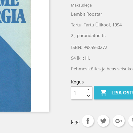
Maksudega
Lembit Roostar
Tartu: Tartu Ülikool, 1994
2., parandatud tr.
ISBN: 9985560272
94 lk. : ill.
Pehmes köites ja heas seisuko
Kogus

LISA OS
Jaga