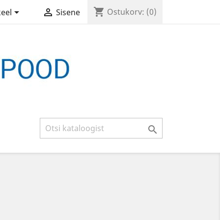
shopping_cart


Ostukorv:
(0)
keel
Sisene
