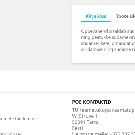
Kirjeldus
Toote ü
Õppevahend sisaldab süda
ning peatükke südamekiru
südamerikete, omandatud
siirdamise ning südame rüt
POE KONTAKTID
TÜ raamatukogu raamatu
W. Struve 1
ndmete töötlemine
50091 Tartu
Eesti
Helistage meile:
+372 737 5
tingimused