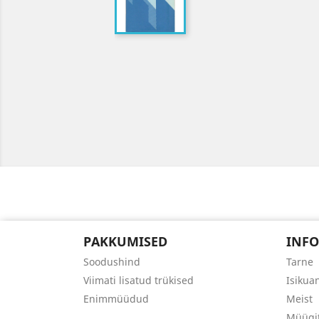
PAKKUMISED
INFO
Soodushind
Tarne
Viimati lisatud trükised
Isikua
Enimmüüdud
Meist
Müügi