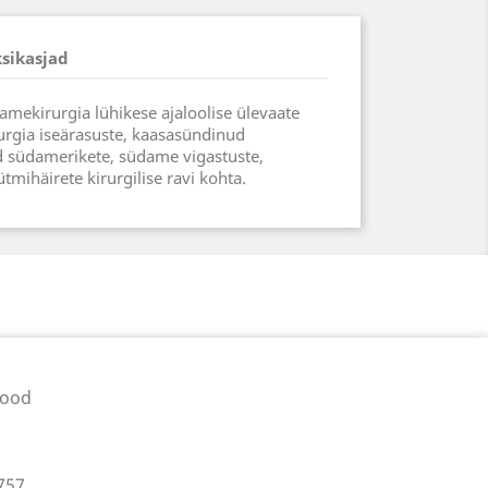
ksikasjad
mekirurgia lühikese ajaloolise ülevaate
rgia iseärasuste, kaasasündinud
 südamerikete, südame vigastuste,
mihäirete kirurgilise ravi kohta.
pood
757