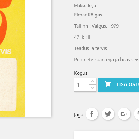
Maksudega
Elmar Rõigas
Tallinn : Valgus, 1979
47 lk : ill.
Teadus ja tervis
Pehmete kaantega ja heas sei
Kogus

LISA OS
Jaga