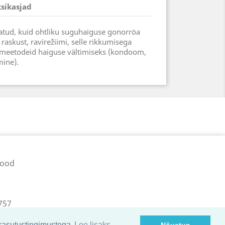
ksikasjad
atud, kuid ohtliku suguhaiguse gonorröa
raskust, ravirežiimi, selle rikkumisega
g meetodeid haiguse vältimiseks (kondoom,
mine).
pood
757
 kasutustingimustega
Loe lisaks