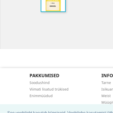
PAKKUMISED
INFO
Soodushind
Tarne
Viimati lisatud trükised
Isikua
Enimmüüdud
Meist
Müügi
Võta ü
See veebileht kasutab küpsiseid. Veebilehe kasutamist jät