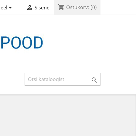
shopping_cart


Ostukorv:
(0)
keel
Sisene
