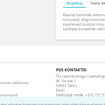
Kirjeldus
Toote ü
Raamat tutvustab alahinn
tunnuseid, diagnoosimise 
kaasnevaid tüsistusi nin
kahtlaste kontaktide välti
POE KONTAKTID
TÜ raamatukogu raamatu
W. Struve 1
ndmete töötlemine
50091 Tartu
Eesti
Helistage meile:
+372 737 5
tingimused
E-posti aadress:
hendust
raamatupood@utlib.ee
kates nõustute küpsiste kasutamisega ning olete tutvunud meie