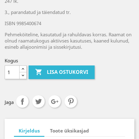
247 lk.
3., parandatud ja täiendatud tr.
ISBN 9985400674
Pehmeköiteline, kasutatud ja rahuldavas korras. Raamat on
olnud raamatukogus aktiivses kasutuses, kaaned kulunud,
esineb allajoonimisi ja sissekirjutusi.
Kogus

LISA OSTUKORVI
Jaga
Kirjeldus
Toote üksikasjad