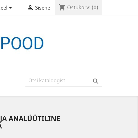
shopping_cart


Ostukorv:
(0)
keel
Sisene

JA ANALÜÜTILINE
A