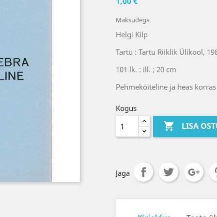
1,00 €
Maksudega
Helgi Kilp
Tartu : Tartu Riiklik Ülikool, 19
101 lk. : ill. ; 20 cm
Pehmeköiteline ja heas korras
Kogus

LISA OS
Jaga