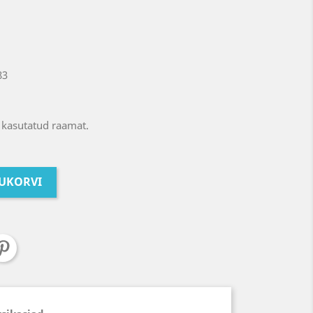
83
 kasutatud raamat.
TUKORVI