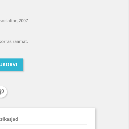
sociation,2007
korras raamat.
TUKORVI
ksikasjad