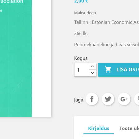
2,00 €
Maksudega
Tallinn : Estonian Economic As
266 lk.
Pehmekaaneline ja heas seisu
Kogus

LISA OS
Jaga
Kirjeldus
Toote ü