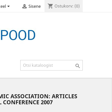
shopping_cart


Ostukorv:
(0)
keel
Sisene

IC ASSOCIATION: ARTICLES
 CONFERENCE 2007