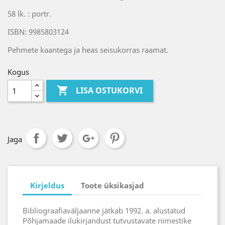
58 lk. : portr.
ISBN: 9985803124
Pehmete kaantega ja heas seisukorras raamat.
Kogus

LISA OSTUKORVI
Jaga
Kirjeldus
Toote üksikasjad
Bibliograafiaväljaanne jätkab 1992. a. alustatud
Põhjamaade ilukirjandust tutvustavate nimestike