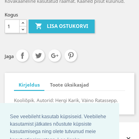
Kõvakaaneline kasutatud raamat. Kaaned pisut kulunud.
Kogus

LISA OSTUKORVI
Jaga
Kirjeldus
Toote üksikasjad
Kooliõpik. Autorid: Hergi Karik, Väino Ratassepp.
See veebileht kasutab küpsiseid. Veebilehe
kasutamist jätkates nõustute küpsiste
kasutamisega ning olete tutvunud meie
PAKKUMISED
