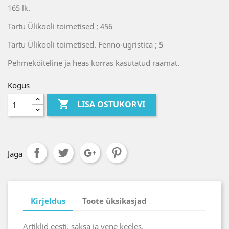
165 lk.
Tartu Ülikooli toimetised ; 456
Tartu Ülikooli toimetised. Fenno-ugristica ; 5
Pehmeköiteline ja heas korras kasutatud raamat.
Kogus

LISA OSTUKORVI
Jaga
Kirjeldus
Toote üksikasjad
Artiklid eesti, saksa ja vene keeles.