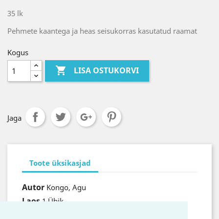
35 lk
Pehmete kaantega ja heas seisukorras kasutatud raamat
Kogus

LISA OSTUKORVI
Jaga
Toote üksikasjad
Autor
Kongo, Agu
Laos
1 Ühik