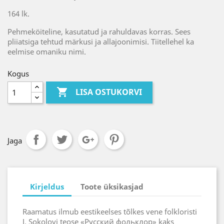
164 lk.
Pehmeköiteline, kasutatud ja rahuldavas korras. Sees
pliiatsiga tehtud märkusi ja allajoonimisi. Tiitellehel ka
eelmise omaniku nimi.
Kogus

LISA OSTUKORVI
Jaga
Kirjeldus
Toote üksikasjad
Raamatus ilmub eestikeelses tõlkes vene folkloristi
J. Sokolovi teose «Русский фольклор» kaks