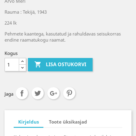
Arvo Meri
Rauma : Tekijä, 1943
224 lk
Pehmete kaantega, kasutatud ja rahuldavas seisukorras
endine raamatukogu raamat.
Kogus

LISA OSTUKORVI
Jaga
Kirjeldus
Toote üksikasjad