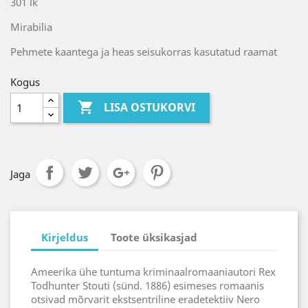
301 lk
Mirabilia
Pehmete kaantega ja heas seisukorras kasutatud raamat
Kogus

LISA OSTUKORVI
Jaga
Kirjeldus
Toote üksikasjad
Ameerika ühe tuntuma kriminaalromaaniautori Rex
Todhunter Stouti (sünd. 1886) esimeses romaanis
otsivad mõrvarit ekstsentriline eradetektiiv Nero