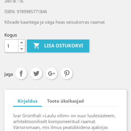
349 lk : ill.
ISBN: 9789985771846
Kõvade kaantega ja väga heas seisukorras raamat
Kogus

LISA OSTUKORVI
Jaga
Kirjeldus
Toote üksikasjad
Ivar Grünthali «Laulu võim» on suur luulesüsteem,
arhitektooniliselt komponeeritud raamat.
Värssromaan, mis ilmus peatükkidena ajakirjas