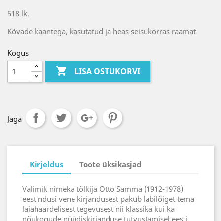
518 lk.
Kõvade kaantega, kasutatud ja heas seisukorras raamat
Kogus

LISA OSTUKORVI
Jaga
Kirjeldus
Toote üksikasjad
Valimik nimeka tõlkija Otto Samma (1912-1978)
eestindusi vene kirjandusest pakub läbilõiget tema
laiahaardelisest tegevusest nii klassika kui ka
nõukogude nüüdiskirjanduse tutvustamisel eesti