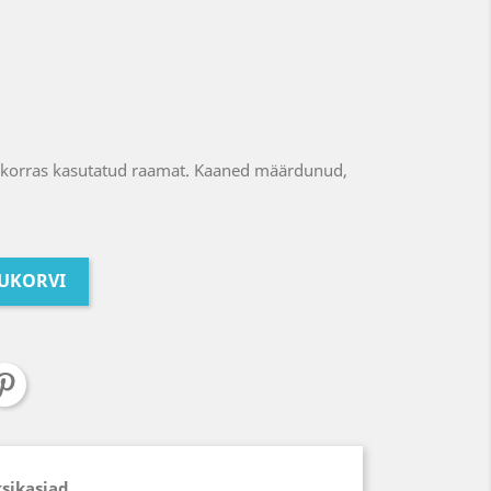
ukorras kasutatud raamat. Kaaned määrdunud,
TUKORVI
ksikasjad