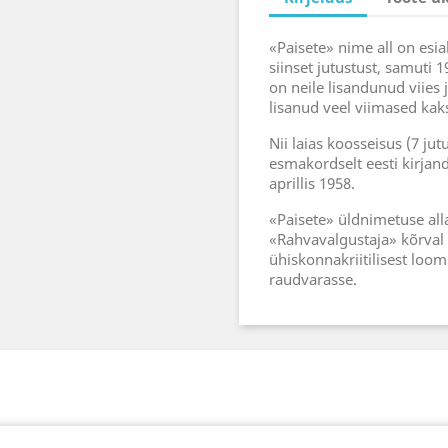
«Paisete» nime all on esia
siinset jutustust, samuti 
on neile lisandunud viies 
lisanud veel viimased kak
Nii laias koosseisus (7 ju
esmakordselt eesti kirjan
aprillis 1958.
«Paisete» üldnimetuse al
«Rahvavalgustaja» kõrval
ühiskonnakriitilisest loomi
raudvarasse.