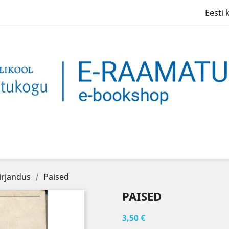
Eesti 
kirjandus
Paised
PAISED
3,50 €