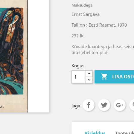
Maksudega
Ernst Särgava
Tallinn : Eesti Raamat, 1970
232 lk.
Kõvade kaantega ja heas seis
tiitellehel templid.
Kogus

LISA OS
Jaga
Kirjeldus
Toote ü