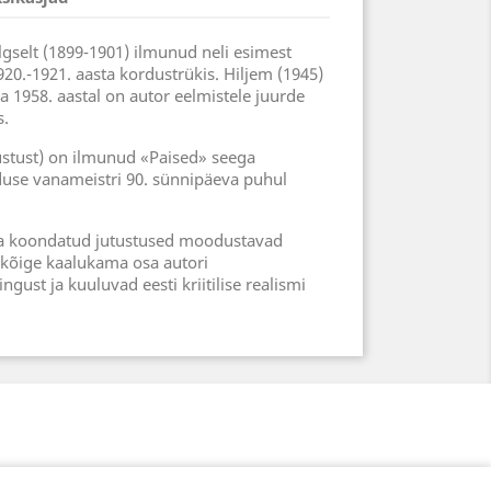
lgselt (1899-1901) ilmunud neli esimest
1920.-1921. aasta kordustrükis. Hiljem (1945)
ja 1958. aastal on autor eelmistele juurde
s.
tustust) on ilmunud «Paised» seega
duse vanameistri 90. sünnipäeva puhul
la koondatud jutustused moodustavad
 kõige kaalukama osa autori
ngust ja kuuluvad eesti kriitilise realismi