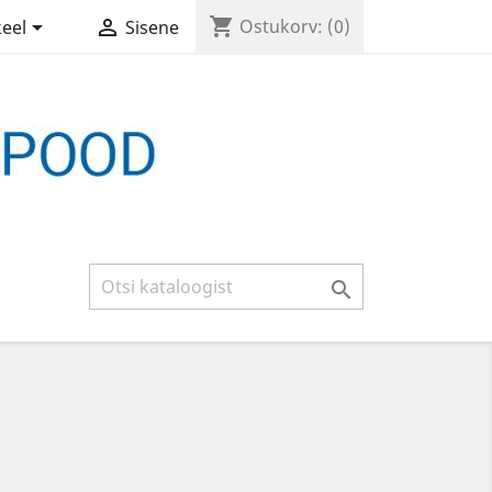
shopping_cart


Ostukorv:
(0)
keel
Sisene
