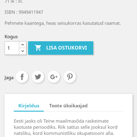
71 lk : ill.
ISBN : 9949411947
Pehmete kaantega, heas seisukorras kasutatud raamat.
Kogus

LISA OSTUKORVI
Jaga
Kirjeldus
Toote üksikasjad
Eesti jaoks oli Teine maailmasõda raskeimate
kaotuste perioodiks. Riik sattus selle jooksul kord
natsliku, kord kommunistliku okupatsiooni alla.